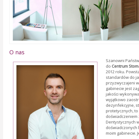
O nas
Szanowni Państwo
do
Centrum Stoma
2012 roku. Powst
standardów do ja
przyzwyczajeni w
gabinecie jest z
jakości wykonyw
wyjątkowo zaostr
dezynfekcyjne, s
protetycznych, t
doświadczeniem z
Dentystycznych w
doświadczonych l
moim gabinecie. 