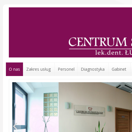
O nas
Zakres usług
Personel
Diagnostyka
Gabinet