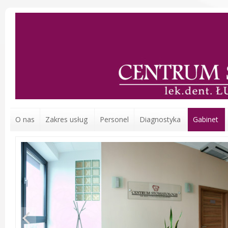
O nas
Zakres usług
Personel
Diagnostyka
Gabinet