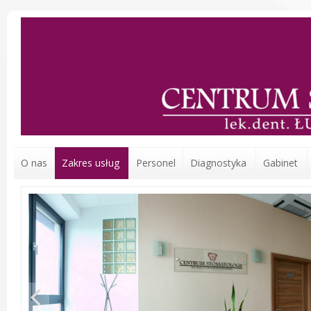
O nas
Zakres usług
Personel
Diagnostyka
Gabinet